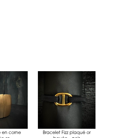
 en corne
Bracelet Fizz plaqué or
Bracelet Fizz 