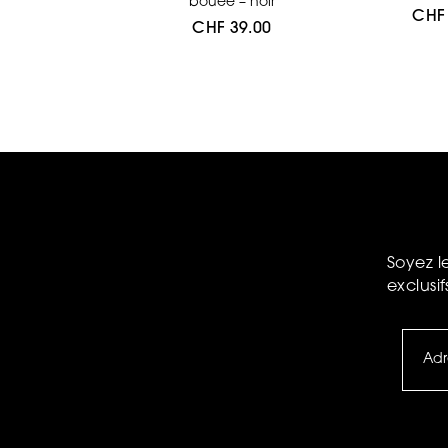
uée or
bouée – noir
CHF
F
55.00
CHF
39.00
Soyez l
exclusif