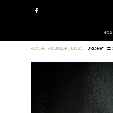
NOU
Accueil
›
Boutique
›
Bijoux
›
Bracelet Fizz