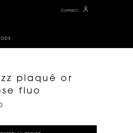
Contact
MODE
izz plaqué or
se fluo
0