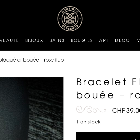
VEAUTÉ
BIJOUX
BAINS
BOUGIES
ART
DÉCO
 plaqué or bouée – rose fluo
Bracelet F
bouée – ro
CHF
39.0
1 en stock