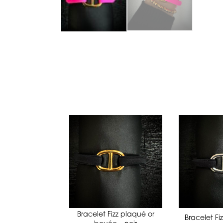
te en corne
Bracelet Fizz plaqué or
Bracelet Fi